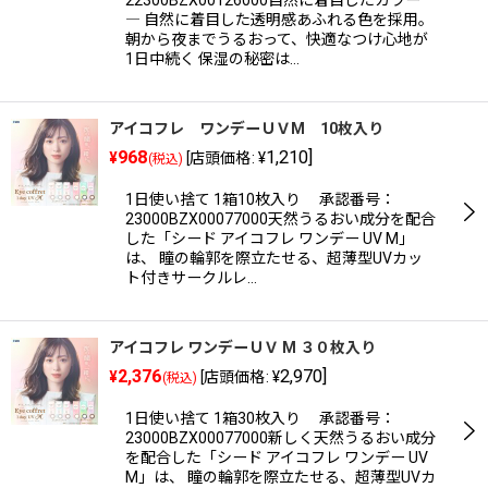
― 自然に着目した透明感あふれる色を採用。
朝から夜までうるおって、快適なつけ心地が
1日中続く 保湿の秘密は…
アイコフレ ワンデーＵＶM 10枚入り
968
1,210
]
¥
[
店頭価格
:
¥
(税込)
1日使い捨て 1箱10枚入り 承認番号：
23000BZX00077000天然うるおい成分を配合
した「シード アイコフレ ワンデー UV M」
は、 瞳の輪郭を際立たせる、超薄型UVカッ
ト付きサークルレ…
アイコフレ ワンデーＵＶ M ３０枚入り
2,376
2,970
]
¥
[
店頭価格
:
¥
(税込)
1日使い捨て 1箱30枚入り 承認番号：
23000BZX00077000新しく天然うるおい成分
を配合した「シード アイコフレ ワンデー UV
M」は、 瞳の輪郭を際立たせる、超薄型UVカ