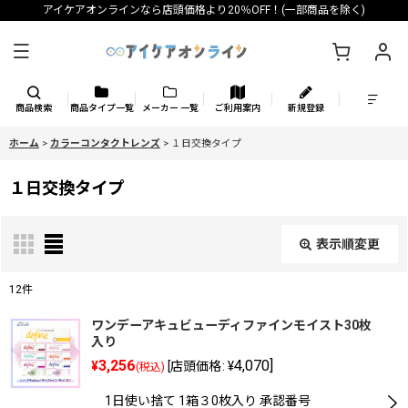
アイケアオンラインなら店頭価格より20％OFF！(一部商品を除く)
商品検索
商品タイプ一覧
メーカー 一覧
ご利用案内
新規登録
ホーム
>
カラーコンタクトレンズ
>
１日交換タイプ
１日交換タイプ
表示順変更
閉じる
12
件
表示数
:
ワンデーアキュビューディファインモイスト30枚
入り
3,256
4,070
]
¥
[
店頭価格
:
¥
(税込)
並び順
:
1日使い捨て 1箱３0枚入り 承認番号