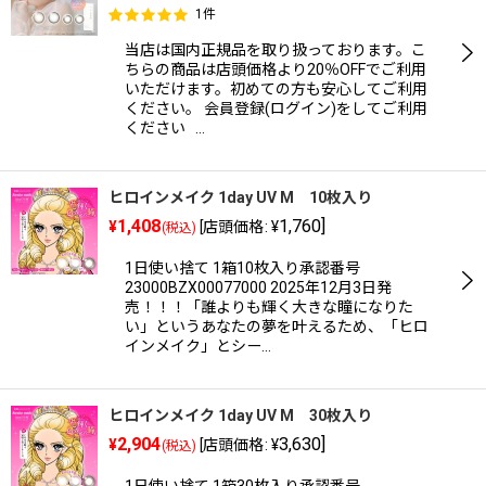
1
件
当店は国内正規品を取り扱っております。こ
ちらの商品は店頭価格より20％OFFでご利用
いただけます。初めての方も安心してご利用
ください。 会員登録(ログイン)をしてご利用
ください …
ヒロインメイク 1day UV M 10枚入り
1,408
1,760
]
¥
[
店頭価格
:
¥
(税込)
1日使い捨て 1箱10枚入り承認番号
23000BZX00077000 2025年12月3日発
売！！！「誰よりも輝く大きな瞳になりた
い」というあなたの夢を叶えるため、「ヒロ
インメイク」とシー…
ヒロインメイク 1day UV M 30枚入り
2,904
3,630
]
¥
[
店頭価格
:
¥
(税込)