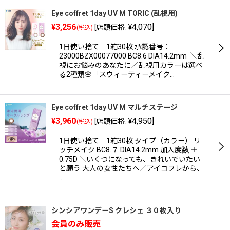
Eye coffret 1day UV M TORIC (乱視用)
3,256
4,070
]
¥
[
店頭価格
:
¥
(税込)
1日使い捨て 1箱30枚 承認番号：
23000BZX00077000 BC8.6 DIA14.2mm ＼乱
視にお悩みのあなたに／乱視用カラーは選べ
る2種類🌸「スウィーティーメイク…
Eye coffret 1day UV M マルチステージ
3,960
4,950
]
¥
[
店頭価格
:
¥
(税込)
1日使い捨て 1箱30枚 タイプ（カラー） リ
ッチメイク BC8.７ DIA14.2mm 加入度数 ＋
0.75D ＼いくつになっても、きれいでいたい
と願う 大人の女性たちへ／アイコフレから、
…
シンシアワンデーS クレシェ ３０枚入り
会員のみ販売