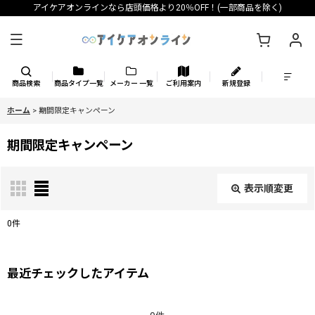
アイケアオンラインなら店頭価格より20％OFF！(一部商品を除く)
商品検索
商品タイプ一覧
メーカー 一覧
ご利用案内
新規登録
ホーム
>
期間限定キャンペーン
期間限定キャンペーン
表示順変更
閉じる
0
件
表示数
:
最近チェックしたアイテム
並び順
: