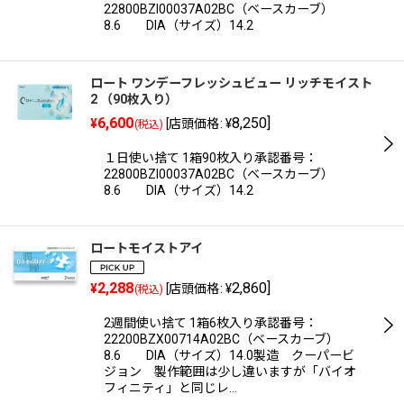
22800BZI00037A02BC（ベースカーブ）
絞り込む
8.6 DIA（サイズ）14.2
ロート ワンデーフレッシュビュー リッチモイスト
2 （90枚入り）
6,600
8,250
]
¥
[
店頭価格
:
¥
(税込)
１日使い捨て 1箱90枚入り承認番号：
22800BZI00037A02BC（ベースカーブ）
8.6 DIA（サイズ）14.2
ロートモイストアイ
2,288
2,860
]
¥
[
店頭価格
:
¥
(税込)
2週間使い捨て 1箱6枚入り承認番号：
22200BZX00714A02BC（ベースカーブ）
8.6 DIA（サイズ）14.0製造 クーパービ
ジョン 製作範囲は少し違いますが「バイオ
フィニティ」と同じレ…