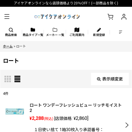
アイケアオンラインなら店頭価格より20％OFF！(一部商品を除く)
商品検索
商品タイプ一覧
メーカー 一覧
ご利用案内
新規登録
ホーム
>
ロート
ロート
表示順変更
閉じる
4
件
表示数
:
ロート ワンデーフレッシュビュー リッチモイスト
2
2,288
2,860
]
¥
[
店頭価格
:
¥
(税込)
並び順
:
１日使い捨て 1箱30枚入り承認番号：