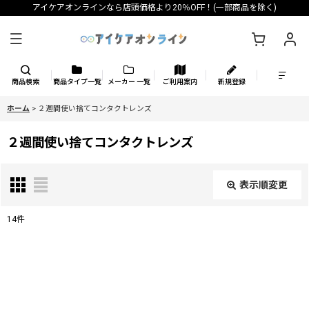
アイケアオンラインなら店頭価格より20％OFF！(一部商品を除く)
商品検索
商品タイプ一覧
メーカー 一覧
ご利用案内
新規登録
ホーム
>
２週間使い捨てコンタクトレンズ
２週間使い捨てコンタクトレンズ
表示順変更
閉じる
14
件
表示数
:
並び順
: