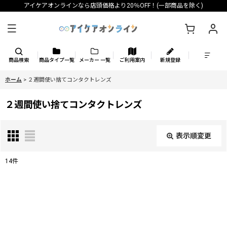
アイケアオンラインなら店頭価格より20％OFF！(一部商品を除く)
商品検索
商品タイプ一覧
メーカー 一覧
ご利用案内
新規登録
ホーム
>
２週間使い捨てコンタクトレンズ
２週間使い捨てコンタクトレンズ
表示順変更
閉じる
14
件
表示数
:
並び順
: