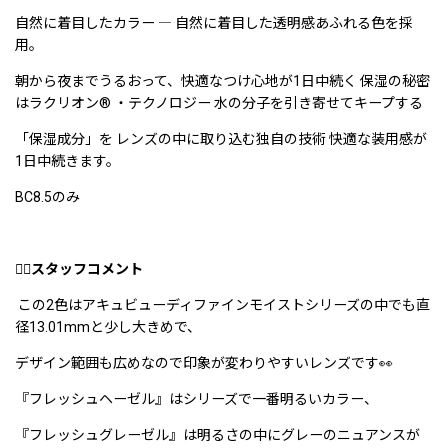
自然に着目したカラー ― 自然に着目した透明感あふれる色を採
用。
朝から夜までうるおって、快適なつけ心地が1日中続く 保湿の秘密
はラクリオン® ・テクノロジー 水の分子を引き寄せてキープする
「保湿成分」を レンズの中に取り込む独自の技術 快適な装用感が
1日中続きます。
BC8.5のみ
👉🏻
スタッフコメント
この2色はアキュビューディファインモイストシリーズの中でも直
径13.01mmと少し大きめで、
デザイン範囲も広めなので印象が変わりやすいレンズです👀
『フレッシュヘーゼル』はシリーズで一番明るいカラー、
『フレッシュグレーゼル』は明るさの中にグレーのニュアンスが