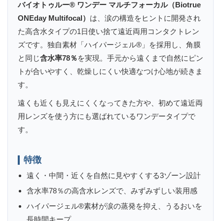
バイオトゥルー® ワンデー マルチフォーカル（Biotrue
ONEday Multifocal）
は、涙の構造をヒントに開発され
た高含水タイプの1日使い捨て遠近両用コンタクトレン
ズです。独自素材「ハイパージェル®」を採用し、角膜
と同じ
含水率78％
を実現。手元から遠くまで自然にピン
トが合いやすく、乾燥しにくい快適なつけ心地が続きま
す。
遠くも近くも見えにくくなってきた方や、初めて遠近両
用レンズを使う方にも選ばれているワンデータイプで
す。
特徴
遠く・中間・近くを自然に見やすくする3ゾーン設計
含水率78％の高含水レンズで、みずみずしい装用感
ハイパージェル®素材が涙の蒸発を抑え、うるおいを
長時間キープ