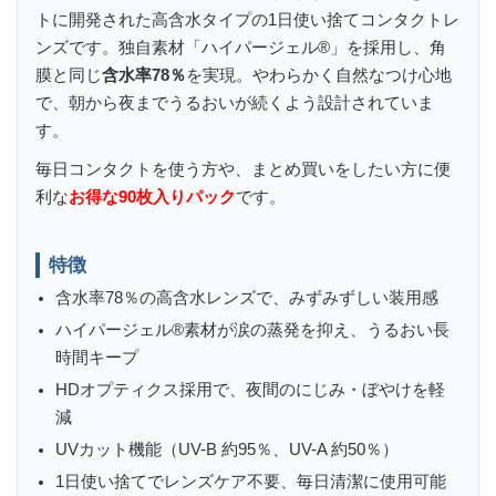
トに開発された高含水タイプの1日使い捨てコンタクトレ
ンズです。独自素材「ハイパージェル®」を採用し、角
膜と同じ
含水率78％
を実現。やわらかく自然なつけ心地
で、朝から夜までうるおいが続くよう設計されていま
す。
毎日コンタクトを使う方や、まとめ買いをしたい方に便
利な
お得な90枚入りパック
です。
特徴
含水率78％の高含水レンズで、みずみずしい装用感
ハイパージェル®素材が涙の蒸発を抑え、うるおい長
時間キープ
HDオプティクス採用で、夜間のにじみ・ぼやけを軽
減
UVカット機能（UV-B 約95％、UV-A 約50％）
1日使い捨てでレンズケア不要、毎日清潔に使用可能