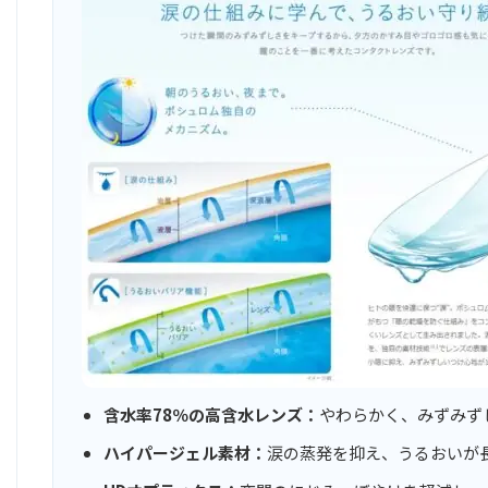
含水率78％の高含水レンズ：
やわらかく、みずみず
ハイパージェル素材：
涙の蒸発を抑え、うるおいが