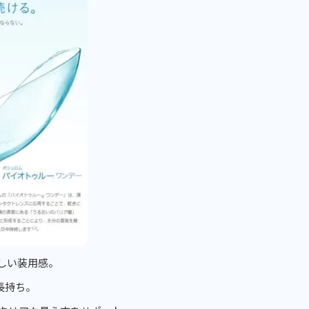
しい装用感。
長持ち。