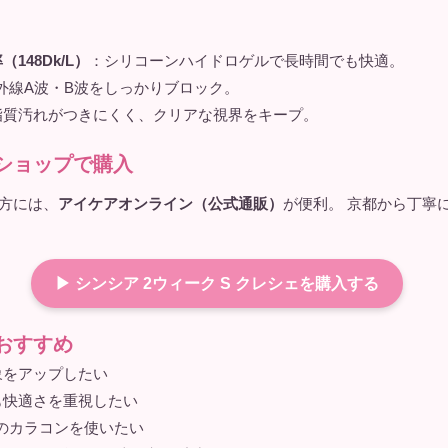
148Dk/L）
：シリコーンハイドロゲルで長時間でも快適。
外線A波・B波をしっかりブロック。
脂質汚れがつきにくく、クリアな視界をキープ。
ショップで購入
方には、
アイケアオンライン（公式通販）
が便利。 京都から丁寧
▶ シンシア 2ウィーク S クレシェを購入する
おすすめ
象をアップしたい
も快適さを重視したい
のカラコンを使いたい