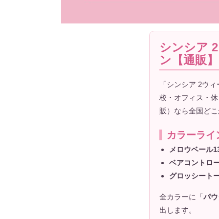
シンシア 
ン【通販】
「シンシア 2ウィ
校・オフィス・休
販）なら全国どこ
カラーライ
メロウベール13
ベアコントロー
グロッシートー
全カラーに「
パウ
出します。