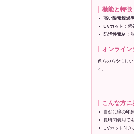
機能と特徴
高い酸素透過率（
UVカット
：紫
防汚性素材
：
オンライン
遠方の方や忙しい
す。
こんな方に
自然に瞳の印
長時間装用で
UVカット付き