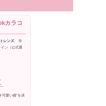
ekカラコ
クトレンズ
。 学
ライン（公式通
。
に。
き可愛い瞳”を演