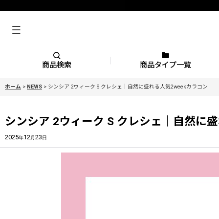
商品検索
商品タイプ一覧
ホーム
>
NEWS
>
シンシア 2ウィーク S クレシェ｜自然に盛れる人気2weekカラコン
シンシア 2ウィーク S クレシェ｜自然に盛
2025
12
23
年
月
日