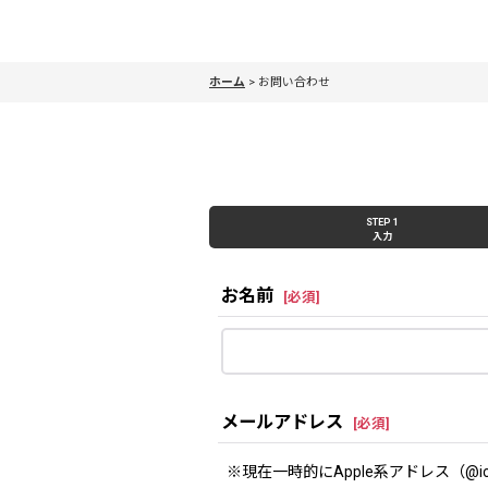
ホーム
>
お問い合わせ
STEP 1
入力
お名前
[
必須
]
メールアドレス
[
必須
]
※現在一時的にApple系アドレス（@