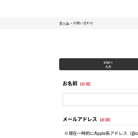
ホーム
>
お問い合わせ
STEP 1
入力
お名前
[
必須
]
メールアドレス
[
必須
]
※現在一時的にApple系アドレス（@