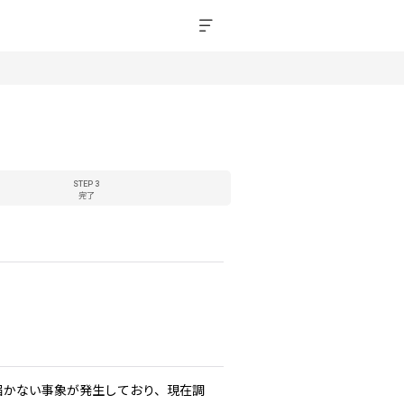
STEP 3
完了
）が届かない事象が発生しており、現在調